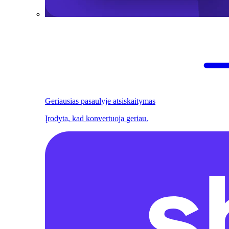
Geriausias pasaulyje atsiskaitymas
Įrodyta, kad konvertuoja geriau.