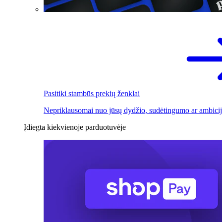
Pasitiki stambūs prekių ženklai
Nepriklausomai nuo jūsų dydžio, sudėtingumo ar ambicij
Įdiegta kiekvienoje parduotuvėje