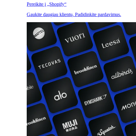
Pereikite į „Shopify“
Gaukite daugiau klientų. Padidinkite pardavimus.