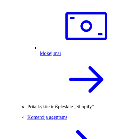
Mokėjimai
Pritaikykite ir išplėskite „Shopify“
Komercija agentams