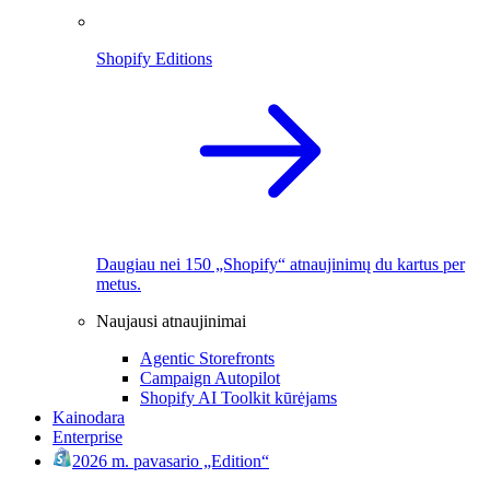
Shopify Editions
Daugiau nei 150 „Shopify“ atnaujinimų du kartus per
metus.
Naujausi atnaujinimai
Agentic Storefronts
Campaign Autopilot
Shopify AI Toolkit kūrėjams
Kainodara
Enterprise
2026 m. pavasario „Edition“