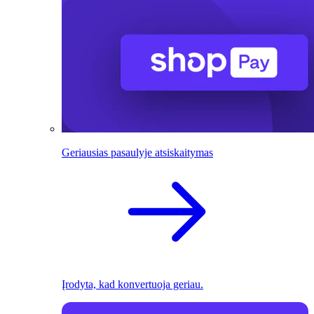
Geriausias pasaulyje atsiskaitymas
Įrodyta, kad konvertuoja geriau.