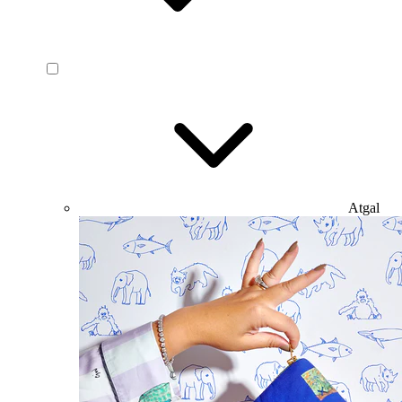
Atgal