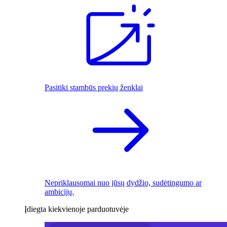
Pasitiki stambūs prekių ženklai
Nepriklausomai nuo jūsų dydžio, sudėtingumo ar
ambicijų.
Įdiegta kiekvienoje parduotuvėje