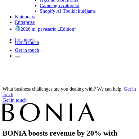
Campaign Autopilot
Shopify AI Toolkit kūrėjams
Kainodara
Enterprise
2026 m. pavasario „Edition“
Prisijungti
Get in touch
Get in touch
What business challenges are you dealing with? We can help.
Get in
touch
Get in touch
BONIA boosts revenue by 20% with