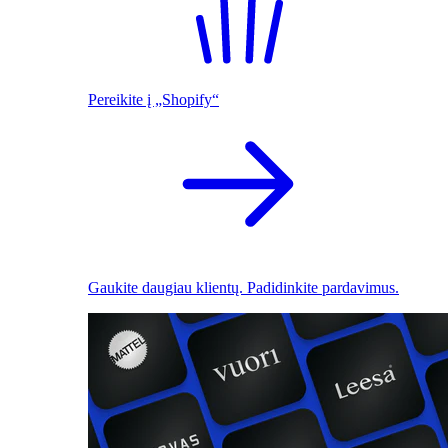
Pereikite į „Shopify“
Gaukite daugiau klientų. Padidinkite pardavimus.