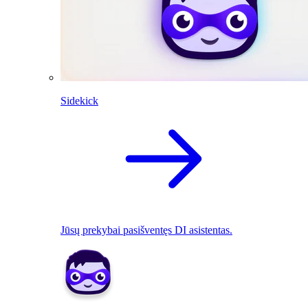
Sidekick
Jūsų prekybai pasišventęs DI asistentas.