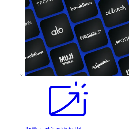
Pasitiki stambūs prekių ženklai