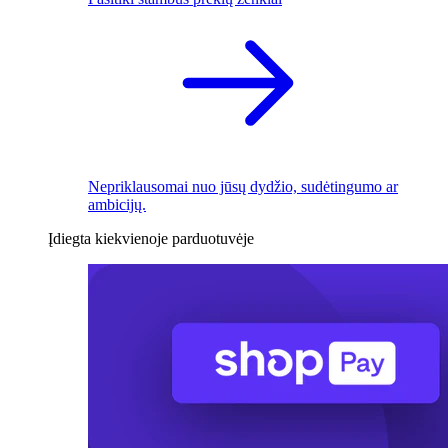
Nepriklausomai nuo jūsų dydžio, sudėtingumo ar
ambicijų.
Įdiegta kiekvienoje parduotuvėje