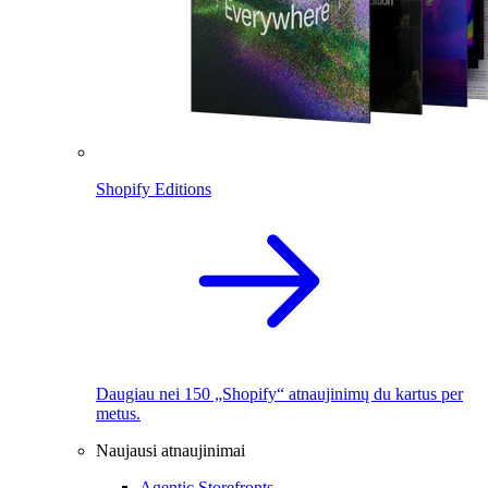
Shopify Editions
Daugiau nei 150 „Shopify“ atnaujinimų du kartus per
metus.
Naujausi atnaujinimai
Agentic Storefronts