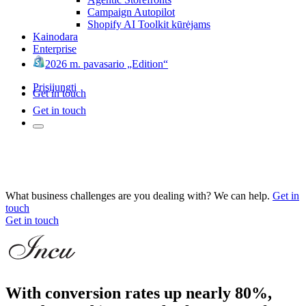
Campaign Autopilot
Shopify AI Toolkit kūrėjams
Kainodara
Enterprise
2026 m. pavasario „Edition“
Prisijungti
Get in touch
Get in touch
What business challenges are you dealing with? We can help.
Get in
touch
Get in touch
With conversion rates up nearly 80%,