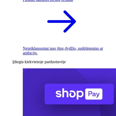
Nepriklausomai nuo jūsų dydžio, sudėtingumo ar
ambicijų.
Įdiegta kiekvienoje parduotuvėje