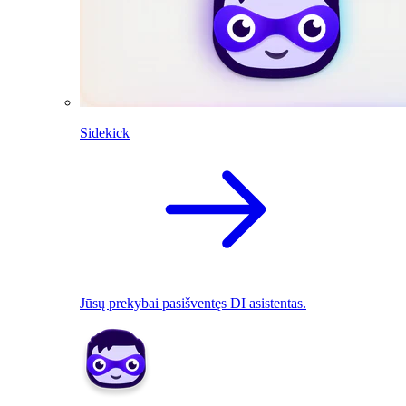
Sidekick
Jūsų prekybai pasišventęs DI asistentas.