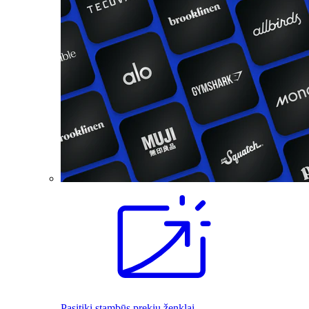
Pasitiki stambūs prekių ženklai