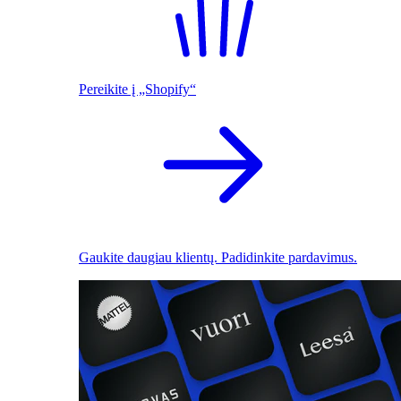
Pereikite į „Shopify“
Gaukite daugiau klientų. Padidinkite pardavimus.