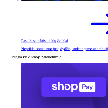
Pasitiki stambūs prekių ženklai
Nepriklausomai nuo jūsų dydžio, sudėtingumo ar ambicij
Įdiegta kiekvienoje parduotuvėje