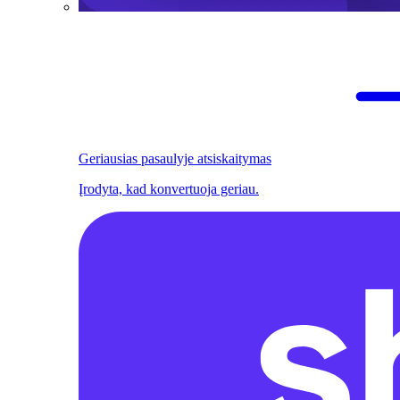
Geriausias pasaulyje atsiskaitymas
Įrodyta, kad konvertuoja geriau.