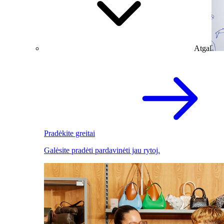
Atgal
Pradėkite greitai
Galėsite pradėti pardavinėti jau rytoj.