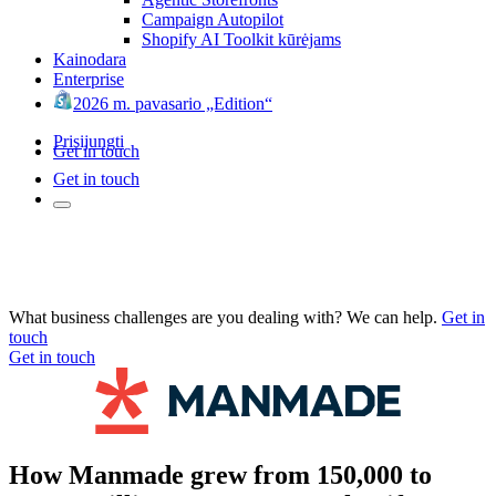
Campaign Autopilot
Shopify AI Toolkit kūrėjams
Kainodara
Enterprise
2026 m. pavasario „Edition“
Prisijungti
Get in touch
Get in touch
What business challenges are you dealing with? We can help.
Get in
touch
Get in touch
How Manmade grew from 150,000 to