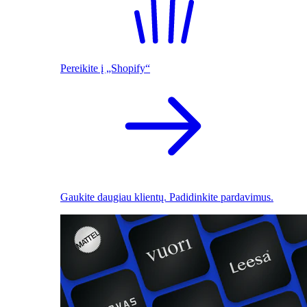
Pereikite į „Shopify“
Gaukite daugiau klientų. Padidinkite pardavimus.