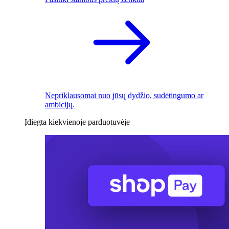
Nepriklausomai nuo jūsų dydžio, sudėtingumo ar
ambicijų.
Įdiegta kiekvienoje parduotuvėje