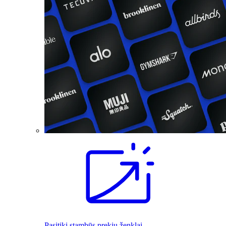
Pasitiki stambūs prekių ženklai