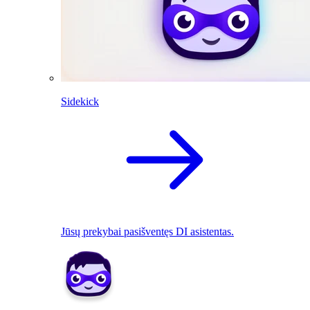
Sidekick
Jūsų prekybai pasišventęs DI asistentas.