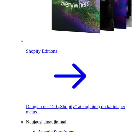
Shopify Editions
Daugiau nei 150 „Shopify“ atnaujinimų du kartus per
metus.
Naujausi atnaujinimai
Agentic Storefronts