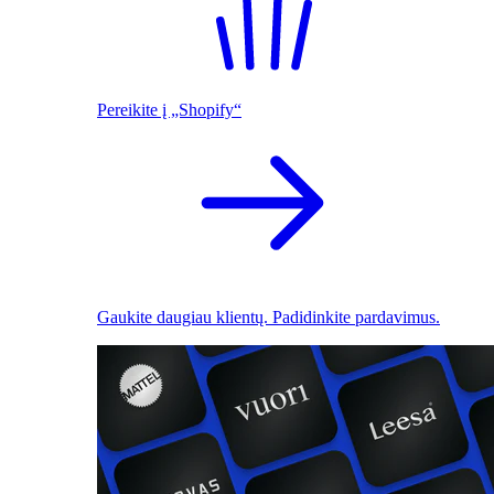
Pereikite į „Shopify“
Gaukite daugiau klientų. Padidinkite pardavimus.