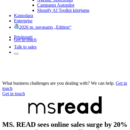
Campaign Autopilot
Shopify AI Toolkit kūrėjams
Kainodara
Enterprise
2026 m. pavasario „Edition“
Prisijungti
Get in touch
Talk to sales
What business challenges are you dealing with? We can help.
Get in
touch
Get in touch
MS. READ sees online sales surge by 20%