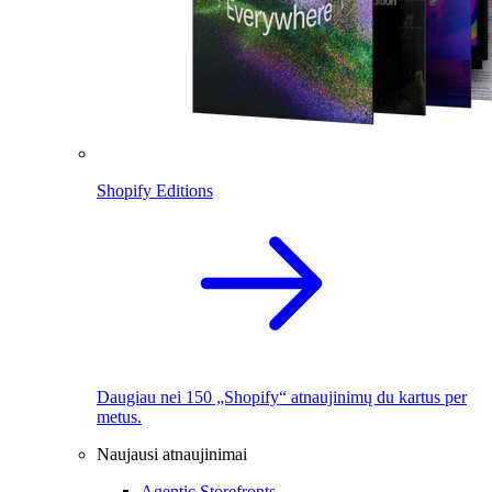
Shopify Editions
Daugiau nei 150 „Shopify“ atnaujinimų du kartus per
metus.
Naujausi atnaujinimai
Agentic Storefronts