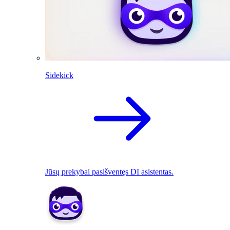
Sidekick
Jūsų prekybai pasišventęs DI asistentas.