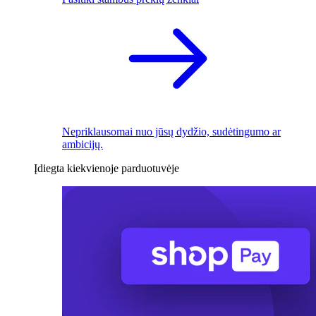
Nepriklausomai nuo jūsų dydžio, sudėtingumo ar
ambicijų.
Įdiegta kiekvienoje parduotuvėje