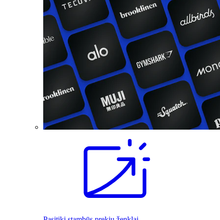
Pasitiki stambūs prekių ženklai