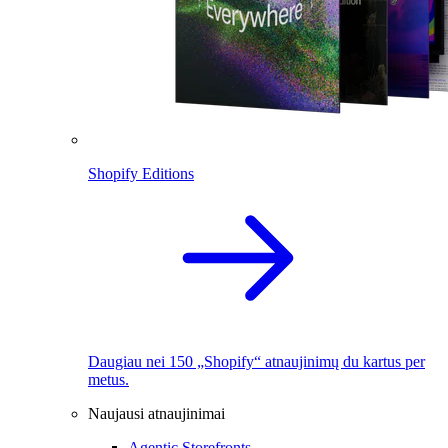
Shopify Editions
Daugiau nei 150 „Shopify“ atnaujinimų du kartus per
metus.
Naujausi atnaujinimai
Agentic Storefronts