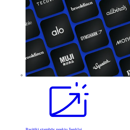
Pasitiki stambūs prekių ženklai