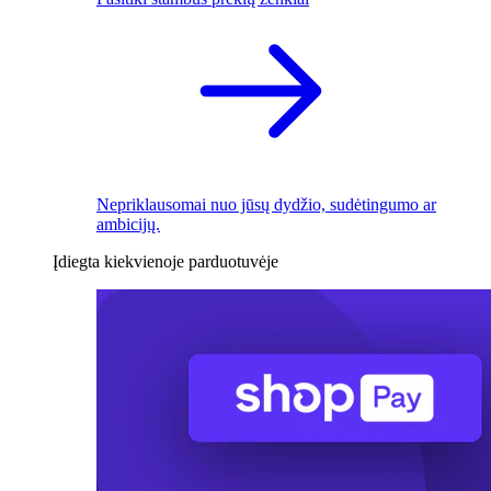
Nepriklausomai nuo jūsų dydžio, sudėtingumo ar
ambicijų.
Įdiegta kiekvienoje parduotuvėje