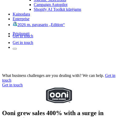
Campaign Autopilot
Shopify AI Toolkit kūrėjams
Kainodara
Enterprise
2026 m. pavasario „Edition“
Prisijungti
Get in touch
Get in touch
What business challenges are you dealing with? We can help.
Get in
touch
Get in touch
Ooni grew sales 400% with a surge in