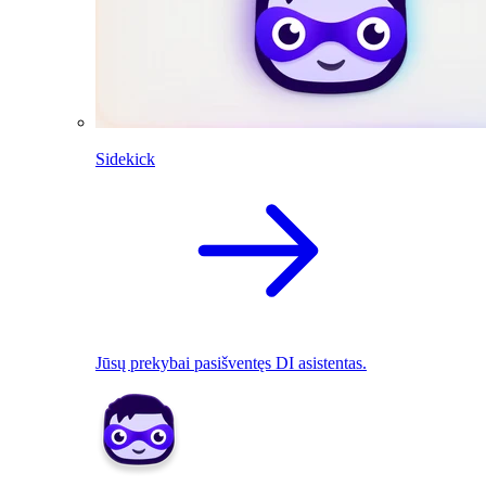
Sidekick
Jūsų prekybai pasišventęs DI asistentas.