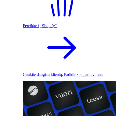
Pereikite į „Shopify“
Gaukite daugiau klientų. Padidinkite pardavimus.