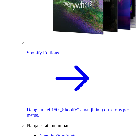
Shopify Editions
Daugiau nei 150 „Shopify“ atnaujinimų du kartus per
metus.
Naujausi atnaujinimai
Agentic Storefronts