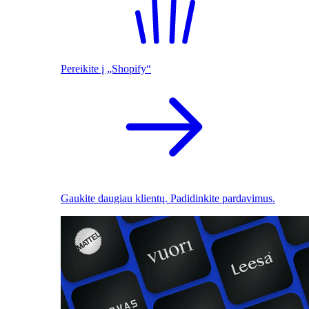
Pereikite į „Shopify“
Gaukite daugiau klientų. Padidinkite pardavimus.