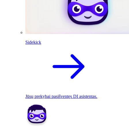
Sidekick
Jūsų prekybai pasišventęs DI asistentas.