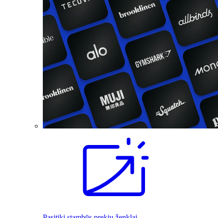
Pasitiki stambūs prekių ženklai