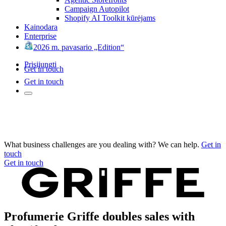
Campaign Autopilot
Shopify AI Toolkit kūrėjams
Kainodara
Enterprise
2026 m. pavasario „Edition“
Prisijungti
Get in touch
Get in touch
What business challenges are you dealing with? We can help.
Get in
touch
Get in touch
Profumerie Griffe doubles sales with