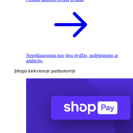
Nepriklausomai nuo jūsų dydžio, sudėtingumo ar
ambicijų.
Įdiegta kiekvienoje parduotuvėje