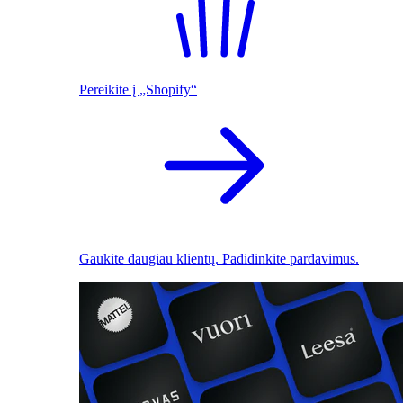
Pereikite į „Shopify“
Gaukite daugiau klientų. Padidinkite pardavimus.