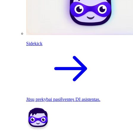
Sidekick
Jūsų prekybai pasišventęs DI asistentas.