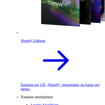
Shopify Editions
Daugiau nei 150 „Shopify“ atnaujinimų du kartus per
metus.
Naujausi atnaujinimai
Agentic Storefronts