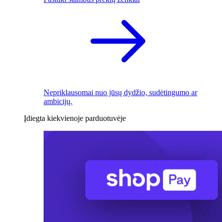
Nepriklausomai nuo jūsų dydžio, sudėtingumo ar
ambicijų.
Įdiegta kiekvienoje parduotuvėje