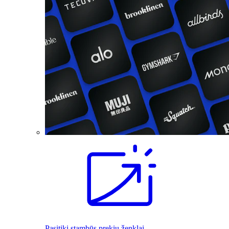
Pasitiki stambūs prekių ženklai