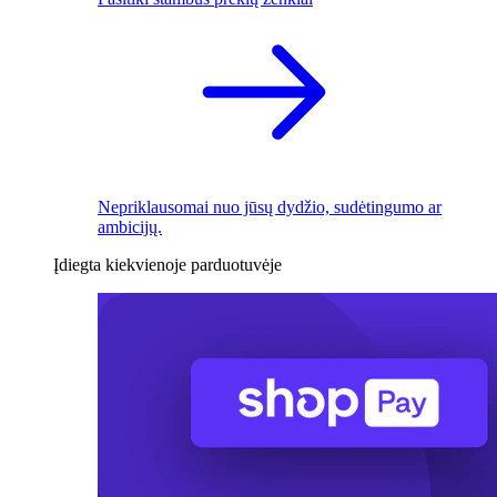
Nepriklausomai nuo jūsų dydžio, sudėtingumo ar
ambicijų.
Įdiegta kiekvienoje parduotuvėje