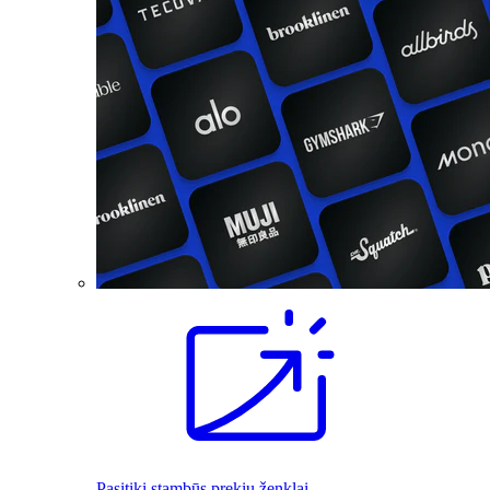
Pasitiki stambūs prekių ženklai