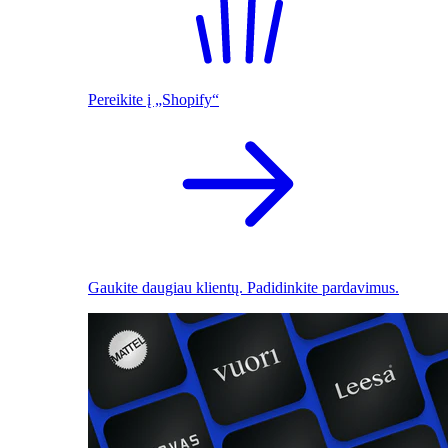
Pereikite į „Shopify“
Gaukite daugiau klientų. Padidinkite pardavimus.