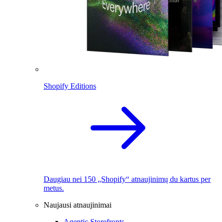
Shopify Editions
Daugiau nei 150 „Shopify“ atnaujinimų du kartus per
metus.
Naujausi atnaujinimai
Agentic Storefronts