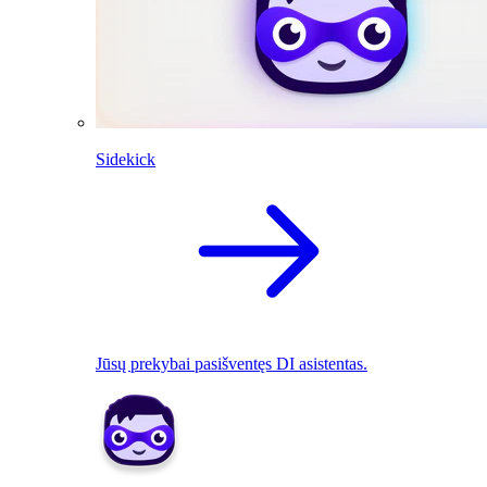
Sidekick
Jūsų prekybai pasišventęs DI asistentas.