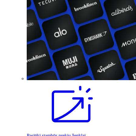
Pasitiki stambūs prekių ženklai