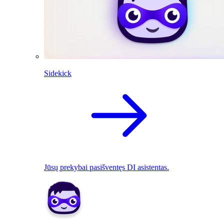
Sidekick
Jūsų prekybai pasišventęs DI asistentas.