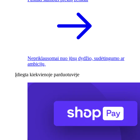
Nepriklausomai nuo jūsų dydžio, sudėtingumo ar
ambicijų.
Įdiegta kiekvienoje parduotuvėje