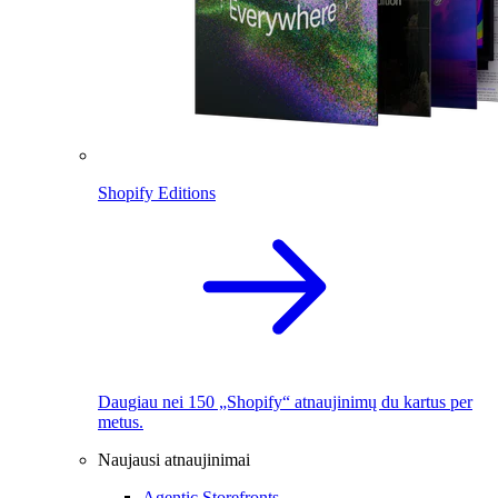
Shopify Editions
Daugiau nei 150 „Shopify“ atnaujinimų du kartus per
metus.
Naujausi atnaujinimai
Agentic Storefronts