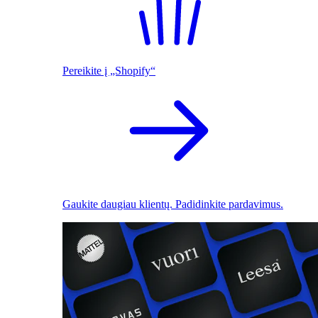
Pereikite į „Shopify“
Gaukite daugiau klientų. Padidinkite pardavimus.