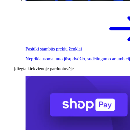
Pasitiki stambūs prekių ženklai
Nepriklausomai nuo jūsų dydžio, sudėtingumo ar ambicij
Įdiegta kiekvienoje parduotuvėje