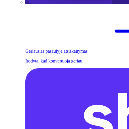
Geriausias pasaulyje atsiskaitymas
Įrodyta, kad konvertuoja geriau.