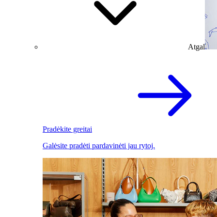
Atgal
Pradėkite greitai
Galėsite pradėti pardavinėti jau rytoj.