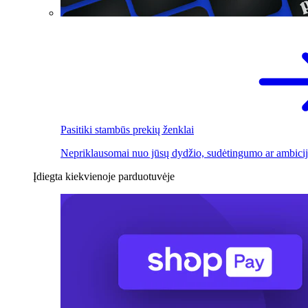
Pasitiki stambūs prekių ženklai
Nepriklausomai nuo jūsų dydžio, sudėtingumo ar ambicij
Įdiegta kiekvienoje parduotuvėje