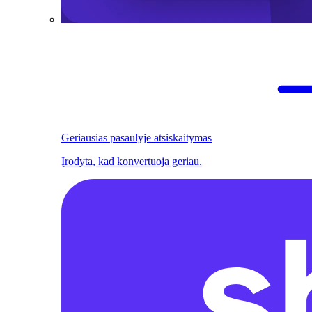
Geriausias pasaulyje atsiskaitymas
Įrodyta, kad konvertuoja geriau.