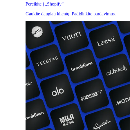
Pereikite į „Shopify“
Gaukite daugiau klientų. Padidinkite pardavimus.