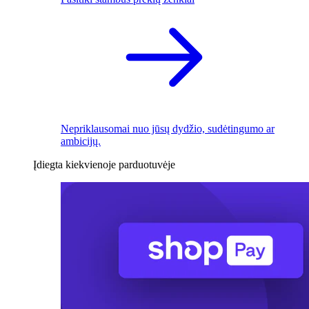
Nepriklausomai nuo jūsų dydžio, sudėtingumo ar
ambicijų.
Įdiegta kiekvienoje parduotuvėje