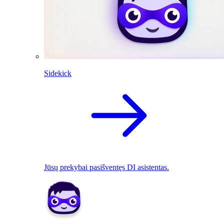
Sidekick
Jūsų prekybai pasišventęs DI asistentas.