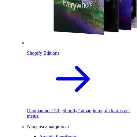
Shopify Editions
Daugiau nei 150 „Shopify“ atnaujinimų du kartus per
metus.
Naujausi atnaujinimai
Agentic Storefronts