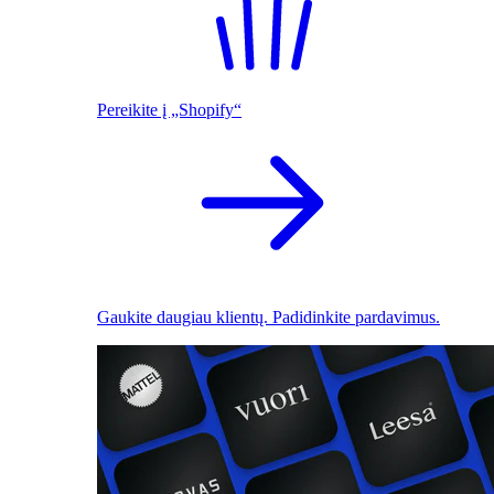
Pereikite į „Shopify“
Gaukite daugiau klientų. Padidinkite pardavimus.