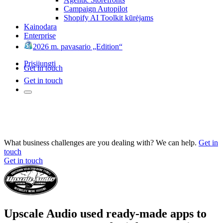
Campaign Autopilot
Shopify AI Toolkit kūrėjams
Kainodara
Enterprise
2026 m. pavasario „Edition“
Prisijungti
Get in touch
Get in touch
What business challenges are you dealing with? We can help.
Get in
touch
Get in touch
Upscale Audio used ready-made apps to