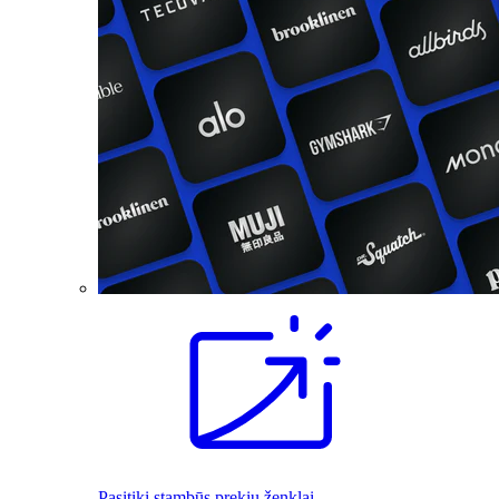
Pasitiki stambūs prekių ženklai