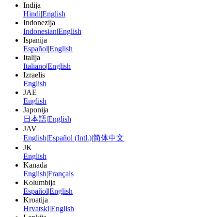
Indija
Hindi
|
English
Indonezija
Indonesian
|
English
Ispanija
Español
|
English
Italija
Italiano
|
English
Izraelis
English
JAE
English
Japonija
日本語
|
English
JAV
English
|
Español (Intl.)
|
简体中文
JK
English
Kanada
English
|
Français
Kolumbija
Español
|
English
Kroatija
Hrvatski
|
English