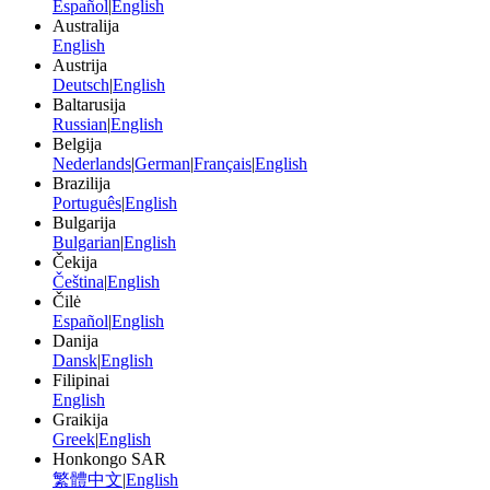
Español
|
English
Australija
English
Austrija
Deutsch
|
English
Baltarusija
Russian
|
English
Belgija
Nederlands
|
German
|
Français
|
English
Brazilija
Português
|
English
Bulgarija
Bulgarian
|
English
Čekija
Čeština
|
English
Čilė
Español
|
English
Danija
Dansk
|
English
Filipinai
English
Graikija
Greek
|
English
Honkongo SAR
繁體中文
|
English