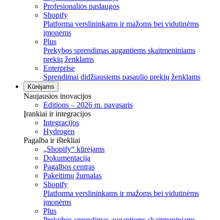
Profesionalios paslaugos
Shopify
Platforma verslininkams ir mažoms bei vidutinėms
įmonėms
Plus
Prekybos sprendimas augantiems skaitmeniniams
prekių ženklams
Enterprise
Sprendimai didžiausiems pasaulio prekių ženklams
Kūrėjams
Naujausios inovacijos
Editions – 2026 m. pavasaris
Įrankiai ir integracijos
Integracijos
Hydrogen
Pagalba ir ištekliai
„Shopify“ kūrėjams
Dokumentacija
Pagalbos centras
Pakeitimų žurnalas
Shopify
Platforma verslininkams ir mažoms bei vidutinėms
įmonėms
Plus
Prekybos sprendimas augantiems skaitmeniniams