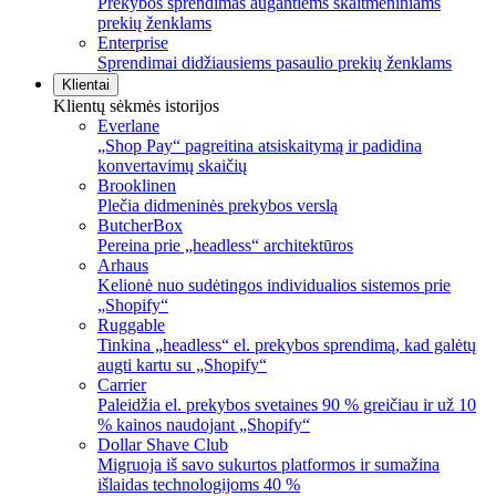
Prekybos sprendimas augantiems skaitmeniniams
prekių ženklams
Enterprise
Sprendimai didžiausiems pasaulio prekių ženklams
Klientai
Klientų sėkmės istorijos
Everlane
„Shop Pay“ pagreitina atsiskaitymą ir padidina
konvertavimų skaičių
Brooklinen
Plečia didmeninės prekybos verslą
ButcherBox
Pereina prie „headless“ architektūros
Arhaus
Kelionė nuo sudėtingos individualios sistemos prie
„Shopify“
Ruggable
Tinkina „headless“ el. prekybos sprendimą, kad galėtų
augti kartu su „Shopify“
Carrier
Paleidžia el. prekybos svetaines 90 % greičiau ir už 10
% kainos naudojant „Shopify“
Dollar Shave Club
Migruoja iš savo sukurtos platformos ir sumažina
išlaidas technologijoms 40 %