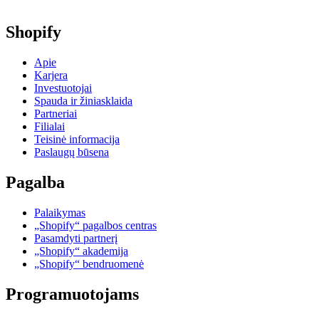
Shopify
Apie
Karjera
Investuotojai
Spauda ir žiniasklaida
Partneriai
Filialai
Teisinė informacija
Paslaugų būsena
Pagalba
Palaikymas
„Shopify“ pagalbos centras
Pasamdyti partnerį
„Shopify“ akademija
„Shopify“ bendruomenė
Programuotojams