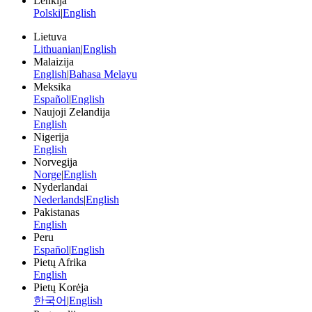
Lenkija
Polski
|
English
Lietuva
Lithuanian
|
English
Malaizija
English
|
Bahasa Melayu
Meksika
Español
|
English
Naujoji Zelandija
English
Nigerija
English
Norvegija
Norge
|
English
Nyderlandai
Nederlands
|
English
Pakistanas
English
Peru
Español
|
English
Pietų Afrika
English
Pietų Korėja
한국어
|
English