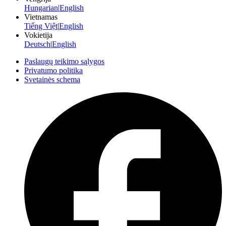
Hungarian
|
English
Vietnamas
Tiếng Việt
|
English
Vokietija
Deutsch
|
English
Paslaugų teikimo sąlygos
Privatumo politika
Svetainės schema