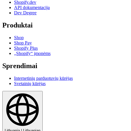
Shopify.dev
API dokumentacija
Dev Degree
Produktai
Shop
Shop Pay
Shopify Plus
„Shopify“ įmonėms
Sprendimai
Internetinių parduotuvių kūrėjas
Svetainių kūrėjas
Lithuania
|
Lithuanian