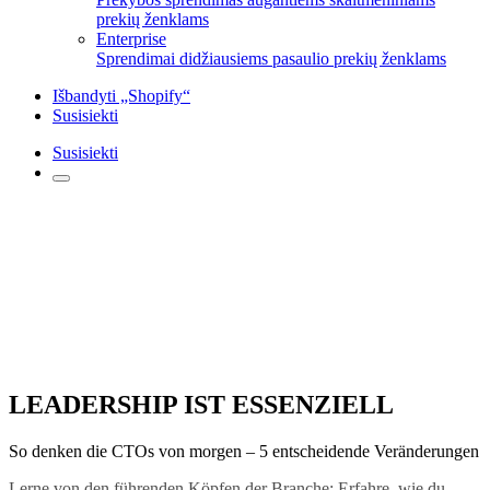
prekių ženklams
Enterprise
Sprendimai didžiausiems pasaulio prekių ženklams
Išbandyti „Shopify“
Susisiekti
Susisiekti
LEADERSHIP IST ESSENZIELL
So denken die CTOs von morgen – 5 entscheidende Veränderungen
Lerne von den führenden Köpfen der Branche: Erfahre, wie du