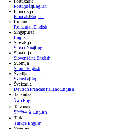
Portugalija
Português
|
English
Prancūzija
Français
|
English
Rumunija
Romanian
|
English
Singapūras
English
Slovakija
Slovenčina
|
English
Slovėnija
Slovenščina
|
English
Suomija
Suomi
|
English
Švedija
Svenska
|
English
Šveicarija
Deutsch
|
Français
|
Italiano
|
English
Tailandas
ไทย
|
English
Taivanas
繁體中文
|
English
Turkija
Türkçe
|
English
Vengrija