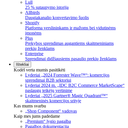
Lull
25 % sutaupymo istorija
Allbirds
Daugiakanalio konvertavimo šuolis
Shopify
Platforma verslininkams ir mažoms bei vidutinėms
įmonėms
Plus
Prekybos sprendimas augantiems skaitmeniniams
prekių ženklams
Enterprise
Sprendimai didžiausiems pasaulio prekių ženklams
Ištekliai
Kodėl verta mumis pasitikėti
Lyderiai „2024 Forrester Wave™“: komercijos
sprendimai B2B sektoriui
Lyderiai 2024 m. „IDC B2C Commerce MarketScape“
paslaugų teikėjų vertinime
Lyderiai „2025 Gartner® Magic Quadrant™“
skaitmeninės komercijos srityje
Kas mums svarbu
„Shop Component“ vadovas
Kaip mes jums padedame
„Premium“ lygio pagalba
Pagalbos dokumentacija