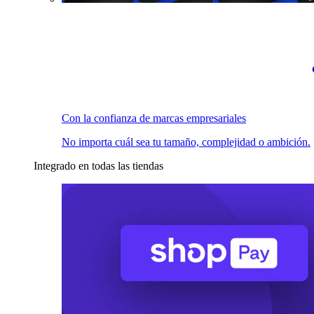
Con la confianza de marcas empresariales
No importa cuál sea tu tamaño, complejidad o ambición.
Integrado en todas las tiendas