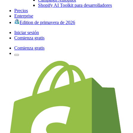
Shopify AI Toolkit para desarrolladores
Precios
Enterprise
Edition de primavera de 2026
Iniciar sesión
Comienza gratis
Comienza gratis