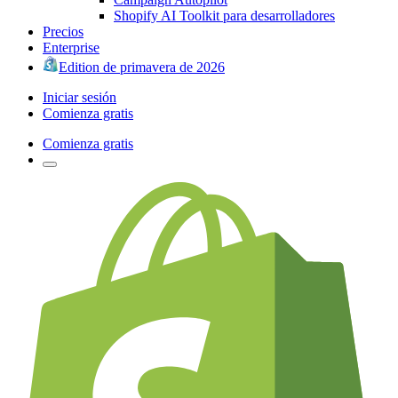
Shopify AI Toolkit para desarrolladores
Precios
Enterprise
Edition de primavera de 2026
Iniciar sesión
Comienza gratis
Comienza gratis