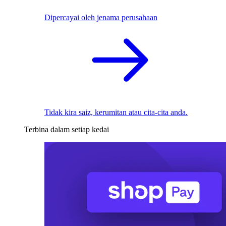
Dipercayai oleh jenama perusahaan
Tidak kira saiz, kerumitan atau cita-cita anda.
Terbina dalam setiap kedai