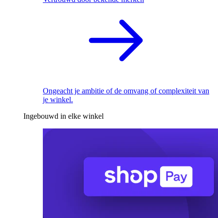
Ongeacht je ambitie of de omvang of complexiteit van
je winkel.
Ingebouwd in elke winkel