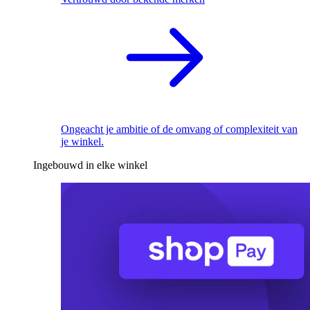
Ongeacht je ambitie of de omvang of complexiteit van
je winkel.
Ingebouwd in elke winkel