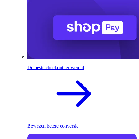
De beste checkout ter wereld
Bewezen betere conversie.