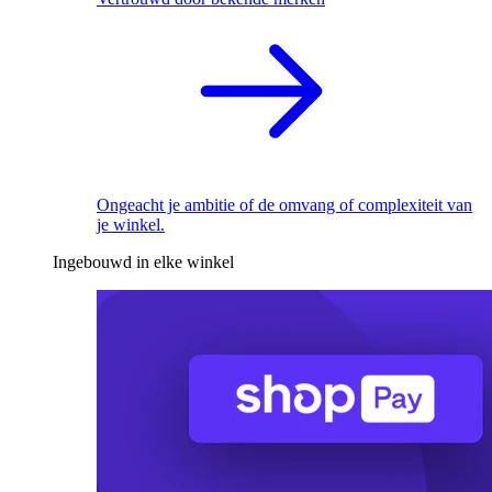
Ongeacht je ambitie of de omvang of complexiteit van
je winkel.
Ingebouwd in elke winkel