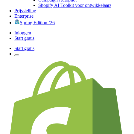
Shopify AI Toolkit voor ontwikkelaars
Prijsstelling
Enterprise
Spring Edition ’26
Inloggen
Start gratis
Start gratis