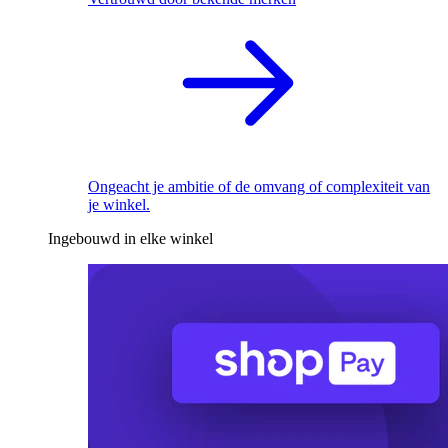
Ongeacht je ambitie of de omvang of complexiteit van
je winkel.
Ingebouwd in elke winkel