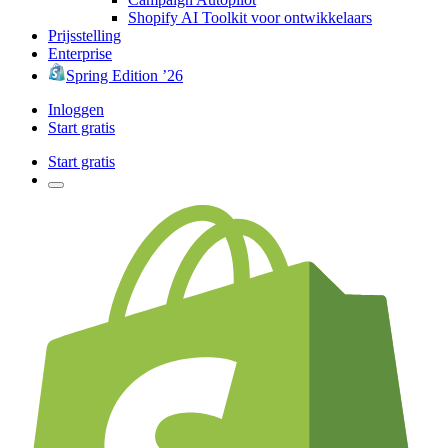
Shopify AI Toolkit voor ontwikkelaars
Prijsstelling
Enterprise
Spring Edition ’26
Inloggen
Start gratis
Start gratis