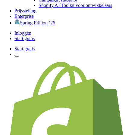
Shopify AI Toolkit voor ontwikkelaars
Prijsstelling
Enterprise
Spring Edition ’26
Inloggen
Start gratis
Start gratis