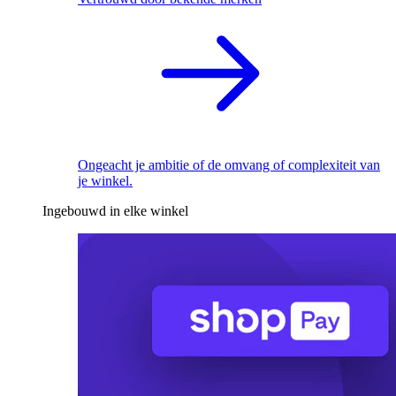
Ongeacht je ambitie of de omvang of complexiteit van
je winkel.
Ingebouwd in elke winkel