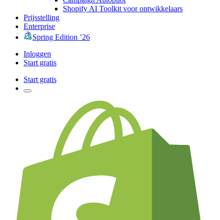
Shopify AI Toolkit voor ontwikkelaars
Prijsstelling
Enterprise
Spring Edition ’26
Inloggen
Start gratis
Start gratis