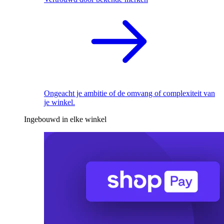
Ongeacht je ambitie of de omvang of complexiteit van
je winkel.
Ingebouwd in elke winkel