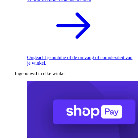
Ongeacht je ambitie of de omvang of complexiteit van
je winkel.
Ingebouwd in elke winkel