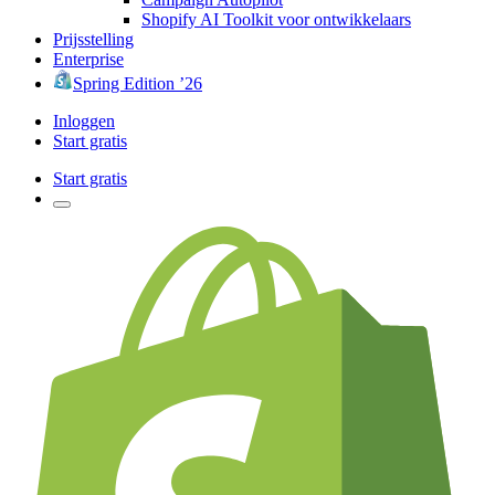
Shopify AI Toolkit voor ontwikkelaars
Prijsstelling
Enterprise
Spring Edition ’26
Inloggen
Start gratis
Start gratis