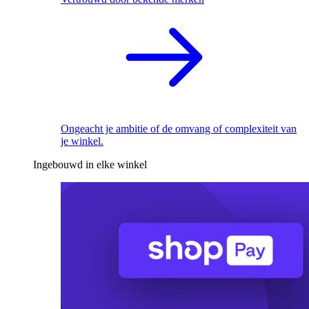
Ongeacht je ambitie of de omvang of complexiteit van
je winkel.
Ingebouwd in elke winkel