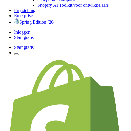
Shopify AI Toolkit voor ontwikkelaars
Prijsstelling
Enterprise
Spring Edition ’26
Inloggen
Start gratis
Start gratis