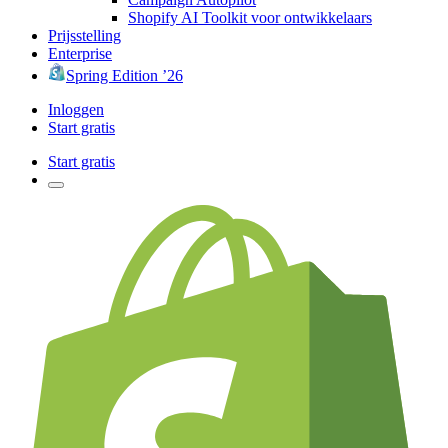
Shopify AI Toolkit voor ontwikkelaars
Prijsstelling
Enterprise
Spring Edition ’26
Inloggen
Start gratis
Start gratis