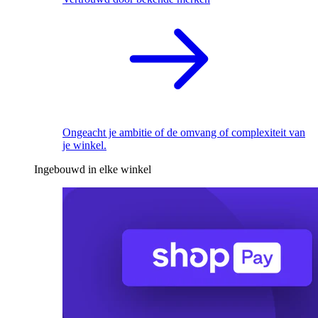
Ongeacht je ambitie of de omvang of complexiteit van
je winkel.
Ingebouwd in elke winkel