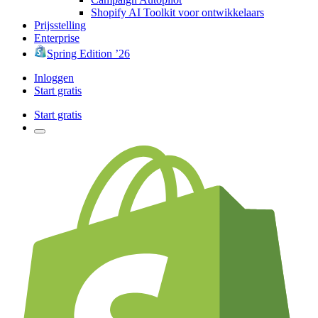
Shopify AI Toolkit voor ontwikkelaars
Prijsstelling
Enterprise
Spring Edition ’26
Inloggen
Start gratis
Start gratis