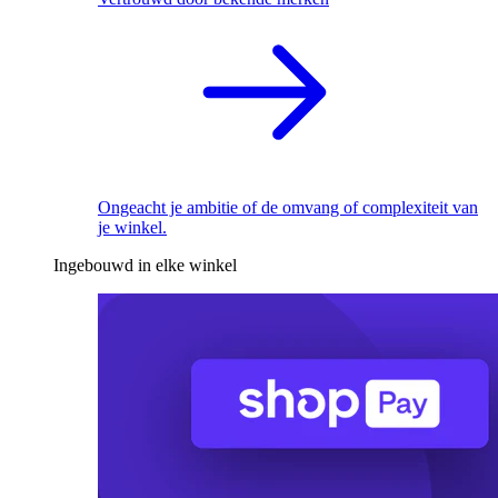
Ongeacht je ambitie of de omvang of complexiteit van
je winkel.
Ingebouwd in elke winkel