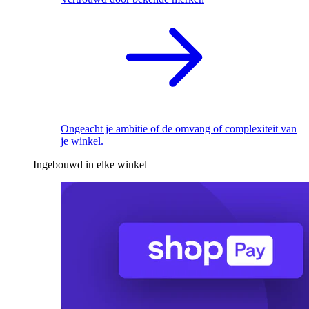
Ongeacht je ambitie of de omvang of complexiteit van
je winkel.
Ingebouwd in elke winkel