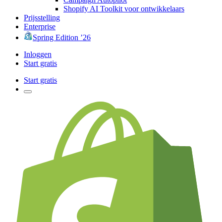
Shopify AI Toolkit voor ontwikkelaars
Prijsstelling
Enterprise
Spring Edition ’26
Inloggen
Start gratis
Start gratis