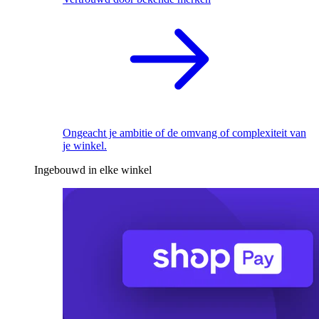
Ongeacht je ambitie of de omvang of complexiteit van
je winkel.
Ingebouwd in elke winkel