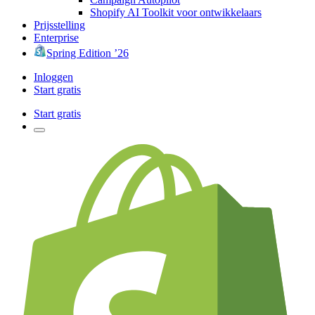
Shopify AI Toolkit voor ontwikkelaars
Prijsstelling
Enterprise
Spring Edition ’26
Inloggen
Start gratis
Start gratis