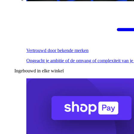
Vertrouwd door bekende merken
Ongeacht je ambitie of de omvang of complexiteit van je
Ingebouwd in elke winkel