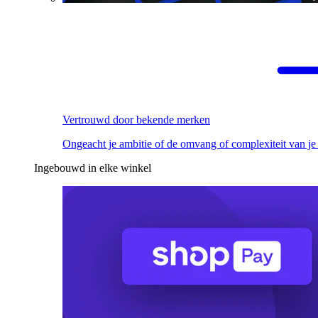
Vertrouwd door bekende merken
Ongeacht je ambitie of de omvang of complexiteit van je
Ingebouwd in elke winkel