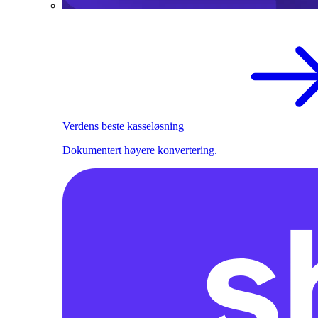
Verdens beste kasseløsning
Dokumentert høyere konvertering.