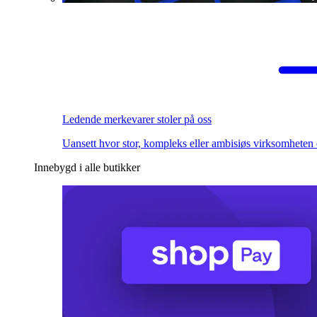
Ledende merkevarer stoler på oss
Uansett hvor stor, kompleks eller ambisiøs virksomheten 
Innebygd i alle butikker