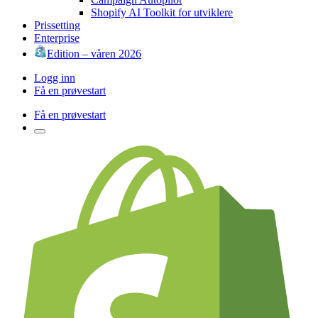
Shopify AI Toolkit for utviklere
Prissetting
Enterprise
Edition – våren 2026
Logg inn
Få en prøvestart
Få en prøvestart