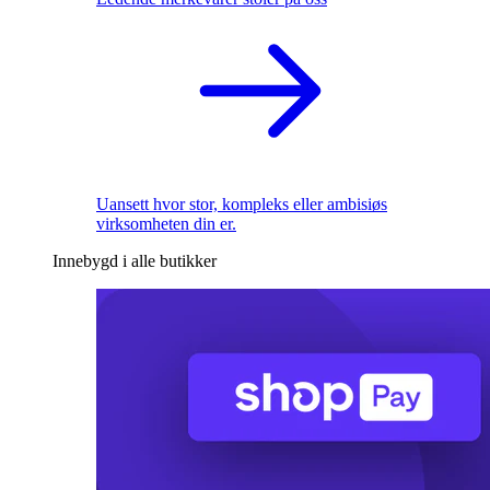
Uansett hvor stor, kompleks eller ambisiøs
virksomheten din er.
Innebygd i alle butikker