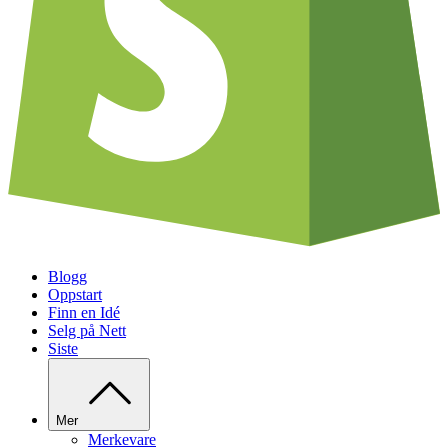
Blogg
Oppstart
Finn en Idé
Selg på Nett
Siste
Mer
Merkevare