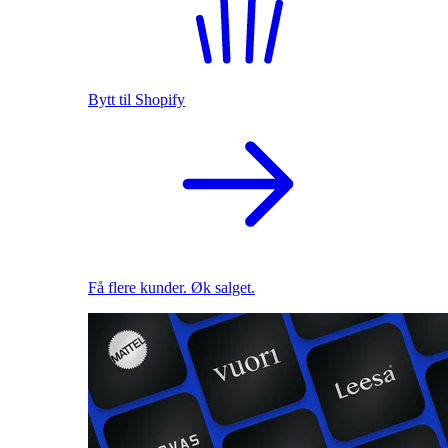
Bytt til Shopify
Få flere kunder. Øk salget.