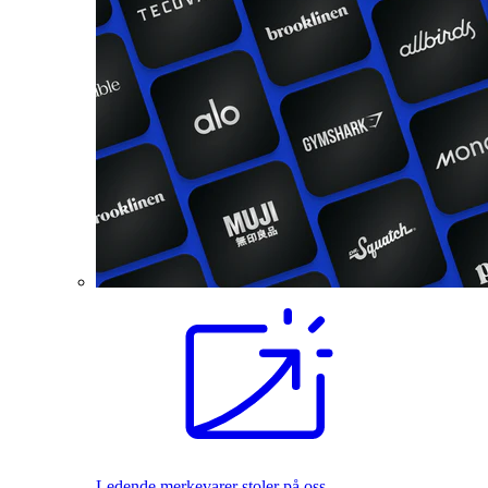
Ledende merkevarer stoler på oss