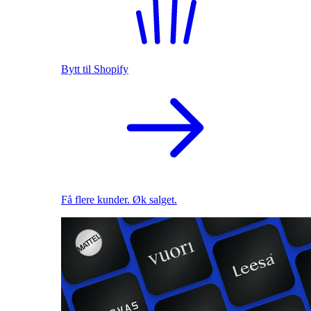
Bytt til Shopify
Få flere kunder. Øk salget.