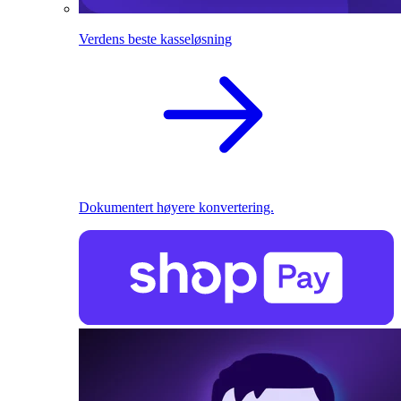
Verdens beste kasseløsning
Dokumentert høyere konvertering.