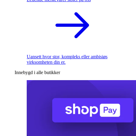
Uansett hvor stor, kompleks eller ambisiøs
virksomheten din er.
Innebygd i alle butikker