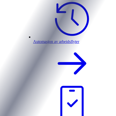
Automasjon av arbeidsflyter