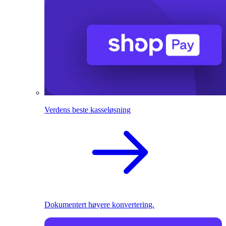
Verdens beste kasseløsning
Dokumentert høyere konvertering.