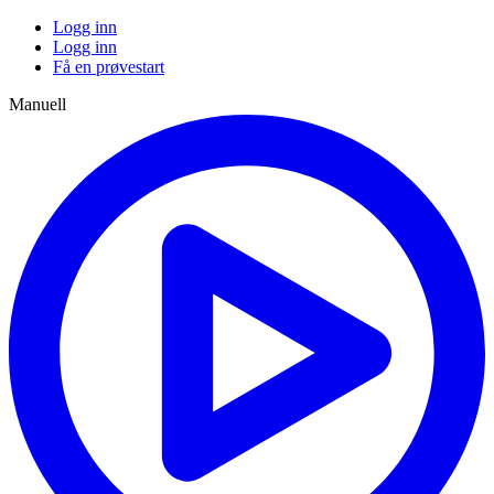
Logg inn
Logg inn
Få en prøvestart
Manuell