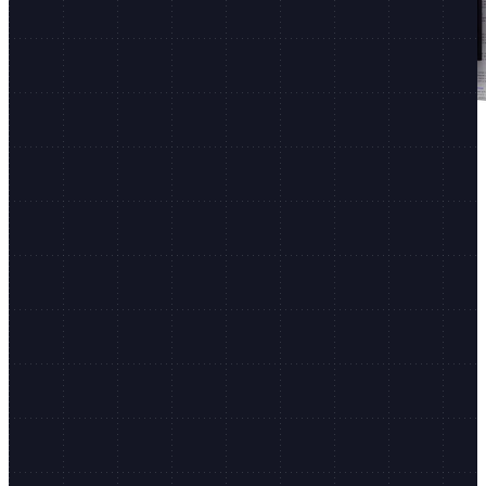
Shopify Editions
Over 150 oppdateringer av Shopify, to ganger i året.
De nyeste oppdateringene
Agentic Storefronts