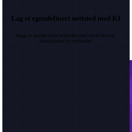
Lag et egendefinert nettsted med KI
Bygg en skreddersydd nettbutikk med vår KI-drevne,
funksjonalitet for netthandel.