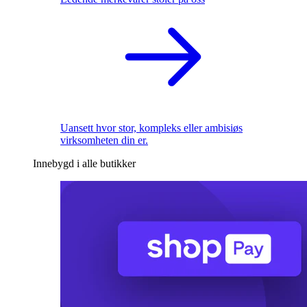
Uansett hvor stor, kompleks eller ambisiøs
virksomheten din er.
Innebygd i alle butikker