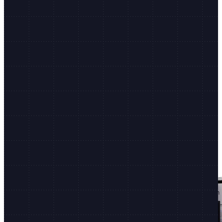
Det største økosystemet for handel
Shopify.dev
Utviklerdokumentasjon, CLI og mer
Ustoppelig innovasjon