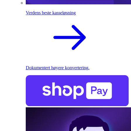
Verdens beste kasseløsning
Dokumentert høyere konvertering.