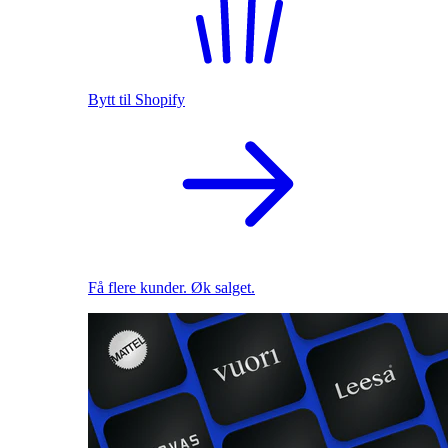
Bytt til Shopify
Få flere kunder. Øk salget.