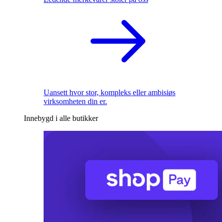
Uansett hvor stor, kompleks eller ambisiøs
virksomheten din er.
Innebygd i alle butikker