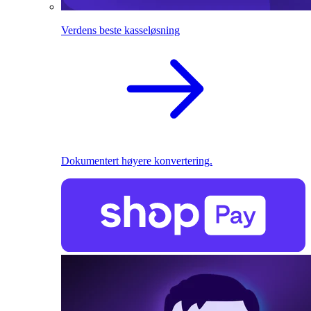
Verdens beste kasseløsning
Dokumentert høyere konvertering.