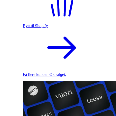
Bytt til Shopify
Få flere kunder. Øk salget.