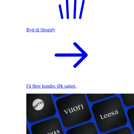
Bytt til Shopify
Få flere kunder. Øk salget.