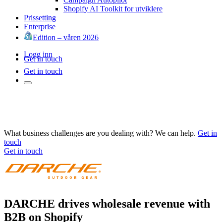
Shopify AI Toolkit for utviklere
Prissetting
Enterprise
Edition – våren 2026
Logg inn
Get in touch
Get in touch
What business challenges are you dealing with? We can help.
Get in
touch
Get in touch
DARCHE drives wholesale revenue with
B2B on Shopify