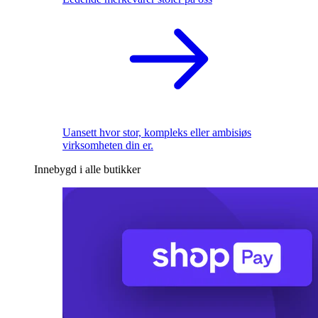
Uansett hvor stor, kompleks eller ambisiøs
virksomheten din er.
Innebygd i alle butikker