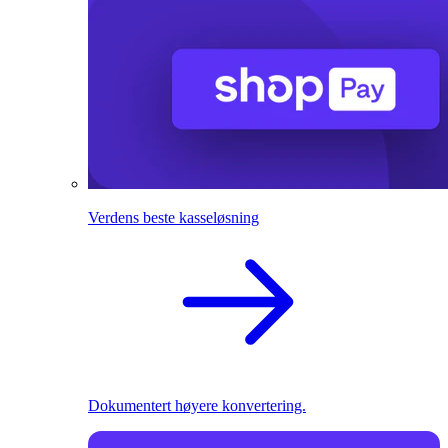
Verdens beste kasseløsning
Dokumentert høyere konvertering.