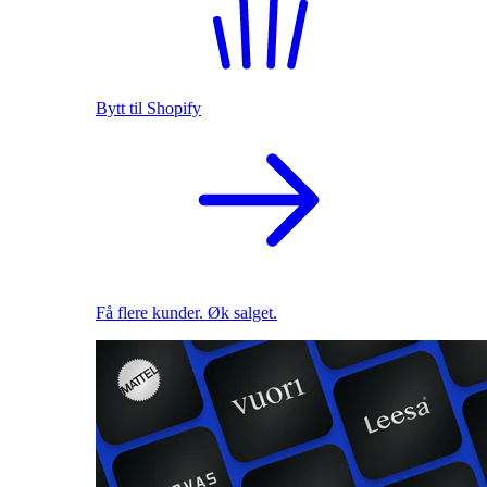
Bytt til Shopify
Få flere kunder. Øk salget.