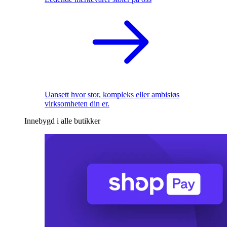
Uansett hvor stor, kompleks eller ambisiøs
virksomheten din er.
Innebygd i alle butikker