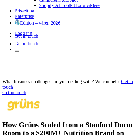
Shopify AI Toolkit for utviklere
Prissetting
Enterprise
Edition – våren 2026
Logg inn
Get in touch
Get in touch
What business challenges are you dealing with? We can help.
Get in
touch
Get in touch
How Grüns Scaled from a Stanford Dorm
Room to a $200M+ Nutrition Brand on