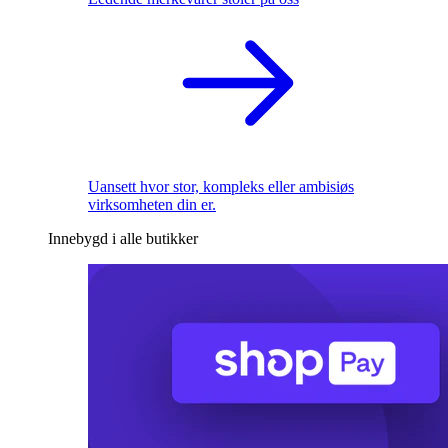
Uansett hvor stor, kompleks eller ambisiøs
virksomheten din er.
Innebygd i alle butikker