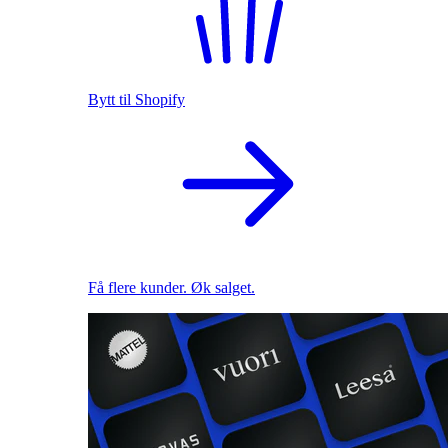
Bytt til Shopify
Få flere kunder. Øk salget.