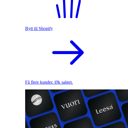
Bytt til Shopify
Få flere kunder. Øk salget.