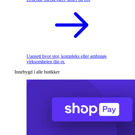
Uansett hvor stor, kompleks eller ambisiøs
virksomheten din er.
Innebygd i alle butikker