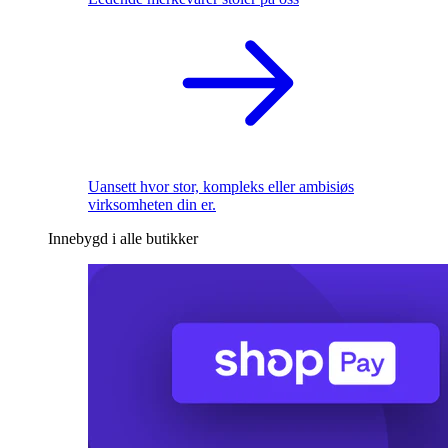
Uansett hvor stor, kompleks eller ambisiøs
virksomheten din er.
Innebygd i alle butikker