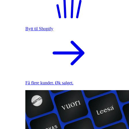
Bytt til Shopify
Få flere kunder. Øk salget.