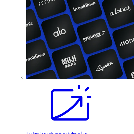
Ledende merkevarer stoler på oss