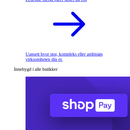
Uansett hvor stor, kompleks eller ambisiøs
virksomheten din er.
Innebygd i alle butikker