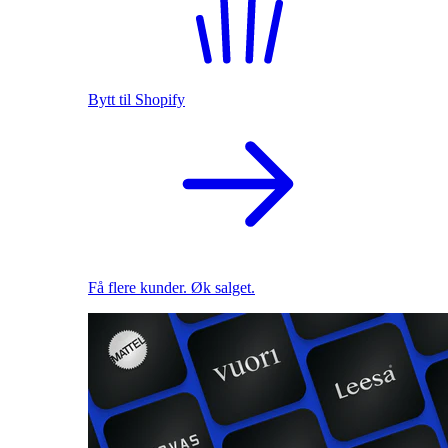
Bytt til Shopify
Få flere kunder. Øk salget.