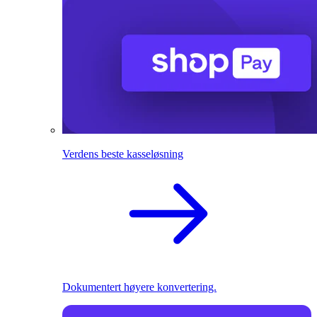
Verdens beste kasseløsning
Dokumentert høyere konvertering.