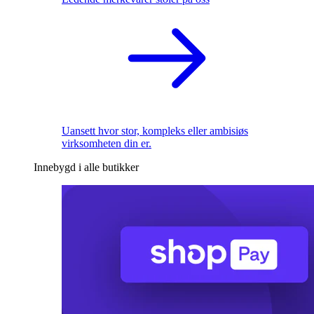
Uansett hvor stor, kompleks eller ambisiøs
virksomheten din er.
Innebygd i alle butikker