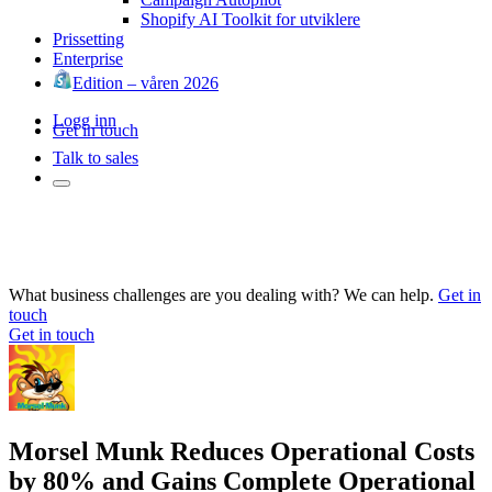
Shopify AI Toolkit for utviklere
Prissetting
Enterprise
Edition – våren 2026
Logg inn
Get in touch
Talk to sales
What business challenges are you dealing with? We can help.
Get in
touch
Get in touch
Morsel Munk Reduces Operational Costs
by 80% and Gains Complete Operational