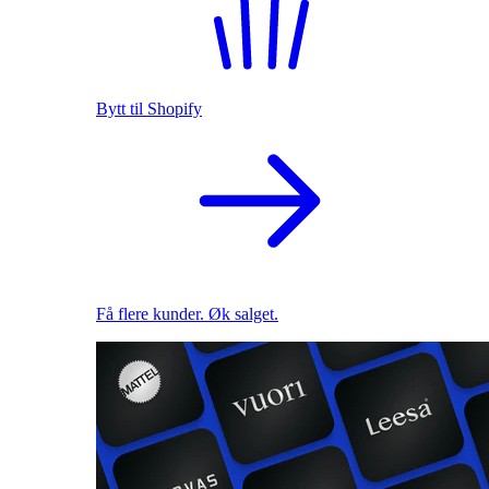
Bytt til Shopify
Få flere kunder. Øk salget.